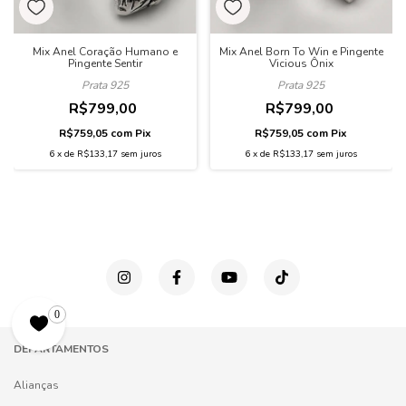
Mix Anel Born To Win e Pingente
Mix Anel Coração Humano e
Vicious Ônix
Pingente Sentir
Prata 925
Prata 925
R$799,00
R$799,00
R$759,05
com
Pix
R$759,05
com
Pix
6
x
de
R$133,17
sem juros
6
x
de
R$133,17
sem juros
0
DEPARTAMENTOS
Alianças