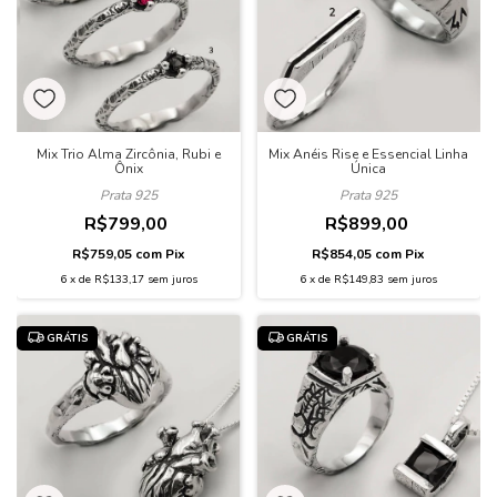
Mix Trio Alma Zircônia, Rubi e
Mix Anéis Rise e Essencial Linha
Ônix
Única
Prata 925
Prata 925
R$799,00
R$899,00
R$759,05
com
Pix
R$854,05
com
Pix
6
x
de
R$133,17
sem juros
6
x
de
R$149,83
sem juros
GRÁTIS
GRÁTIS