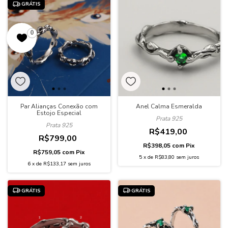
GRÁTIS
0
Par Alianças Conexão com
Anel Calma Esmeralda
Estojo Especial
Prata 925
Prata 925
R$419,00
R$799,00
R$398,05
com
Pix
R$759,05
com
Pix
5
x
de
R$83,80
sem juros
6
x
de
R$133,17
sem juros
GRÁTIS
GRÁTIS