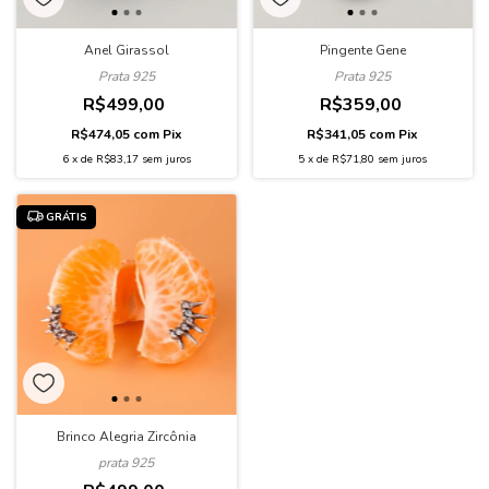
Pingente Gene
Anel Girassol
Prata 925
Prata 925
R$359,00
R$499,00
R$341,05
com
Pix
R$474,05
com
Pix
5
x
de
R$71,80
sem juros
6
x
de
R$83,17
sem juros
GRÁTIS
Brinco Alegria Zircônia
prata 925