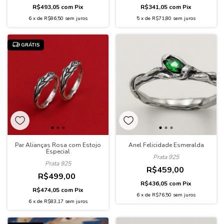
R$493,05
com
Pix
R$341,05
com
Pix
6
x
de
R$86,50
sem juros
5
x
de
R$71,80
sem juros
GRÁTIS
Par Alianças Rosa com Estojo
Anel Felicidade Esmeralda
Especial
Prata 925
Prata 925
R$459,00
R$499,00
R$436,05
com
Pix
R$474,05
com
Pix
6
x
de
R$76,50
sem juros
6
x
de
R$83,17
sem juros