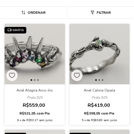
ORDENAR
FILTRAR
GRÁTIS
Anel Alegria Arco-íris
Anel Calma Opala
Prata 925
Prata 925
R$559,00
R$419,00
R$531,05
com
Pix
R$398,05
com
Pix
6
x
de
R$93,17
sem juros
5
x
de
R$83,80
sem juros