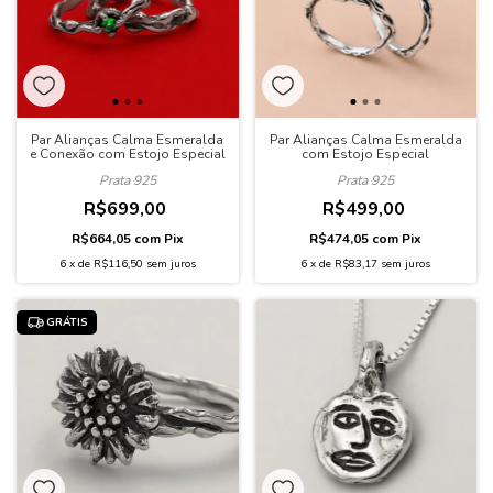
Par Alianças Calma Esmeralda
Par Alianças Calma Esmeralda
e Conexão com Estojo Especial
com Estojo Especial
Prata 925
Prata 925
R$699,00
R$499,00
R$664,05
com
Pix
R$474,05
com
Pix
6
x
de
R$116,50
sem juros
6
x
de
R$83,17
sem juros
GRÁTIS