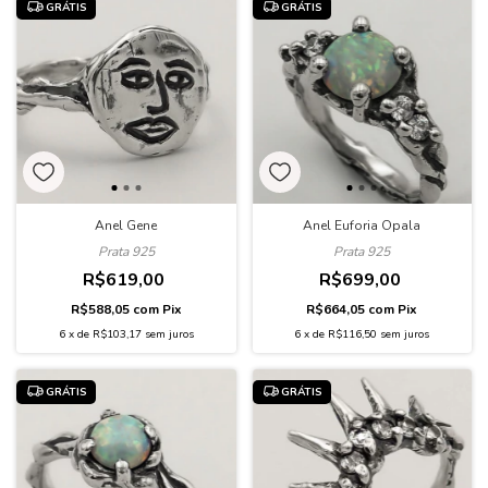
GRÁTIS
GRÁTIS
Anel Gene
Anel Euforia Opala
Prata 925
Prata 925
R$619,00
R$699,00
R$588,05
com
Pix
R$664,05
com
Pix
6
x
de
R$103,17
sem juros
6
x
de
R$116,50
sem juros
GRÁTIS
GRÁTIS