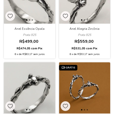
Anel Essência Opala
Anel Alegria Zircônia
Prata 925
Prata 925
R$499,00
R$559,00
R$474,05
com
Pix
R$531,05
com
Pix
6
x
de
R$83,17
sem juros
6
x
de
R$93,17
sem juros
GRÁTIS