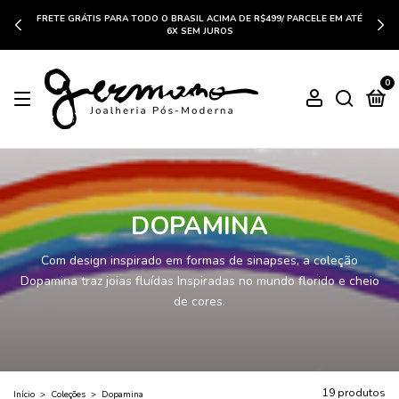
FRETE GRÁTIS PARA TODO O BRASIL ACIMA DE R$499/ PARCELE EM ATÉ
6X SEM JUROS
0
DOPAMINA
Com design inspirado em formas de sinapses, a coleção
Dopamina traz joias fluídas Inspiradas no mundo florido e cheio
de cores.
19 produtos
Início
>
Coleções
>
Dopamina