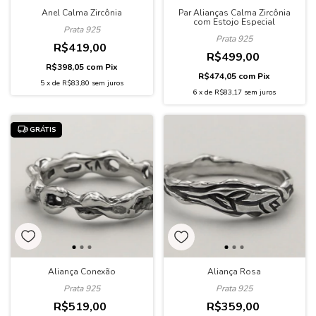
Anel Calma Zircônia
Par Alianças Calma Zircônia
com Estojo Especial
Prata 925
Prata 925
R$419,00
R$499,00
R$398,05
com
Pix
R$474,05
com
Pix
5
x
de
R$83,80
sem juros
6
x
de
R$83,17
sem juros
GRÁTIS
Aliança Conexão
Aliança Rosa
Prata 925
Prata 925
R$519,00
R$359,00