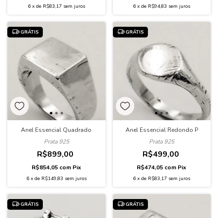
6
x
de
R$83,17
sem juros
6
x
de
R$94,83
sem juros
GRÁTIS
GRÁTIS
Anel Essencial Redondo P
Anel Essencial Quadrado
Prata 925
Prata 925
R$499,00
R$899,00
R$474,05
com
Pix
R$854,05
com
Pix
6
x
de
R$83,17
sem juros
6
x
de
R$149,83
sem juros
GRÁTIS
GRÁTIS