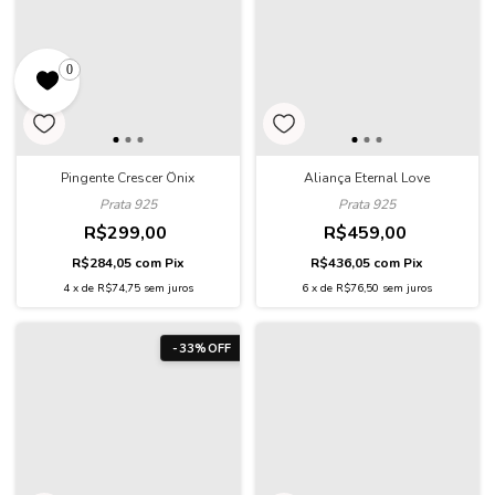
0
Aliança Eternal Love
Pingente Crescer Ônix
Prata 925
Prata 925
R$459,00
R$299,00
R$436,05
com
Pix
R$284,05
com
Pix
6
x
de
R$76,50
sem juros
4
x
de
R$74,75
sem juros
-
33
%
OFF