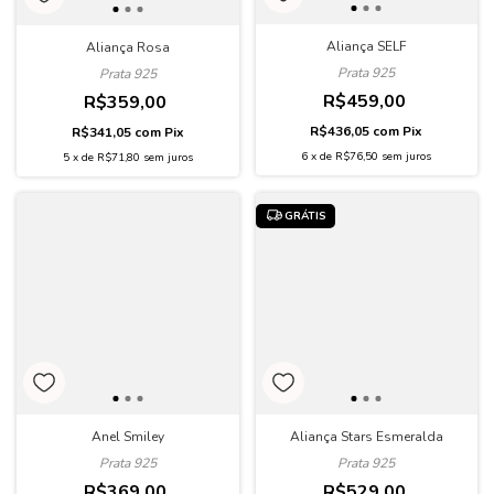
Aliança SELF
Aliança Rosa
Prata 925
Prata 925
R$459,00
R$359,00
R$436,05
com
Pix
R$341,05
com
Pix
6
x
de
R$76,50
sem juros
5
x
de
R$71,80
sem juros
GRÁTIS
Anel Smiley
Aliança Stars Esmeralda
Prata 925
Prata 925
R$369,00
R$529,00