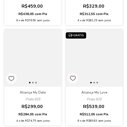
R$459,00
R$329,00
R$436,05
com
Pix
R$312,55
com
Pix
6
x
de
R$76,50
sem juros
4
x
de
R$82,25
sem juros
GRÁTIS
Aliança My Love
Aliança My Date
Prata 925
Prata 925
R$539,00
R$299,00
R$512,05
com
Pix
R$284,05
com
Pix
6
x
de
R$89,83
sem juros
4
x
de
R$74,75
sem juros