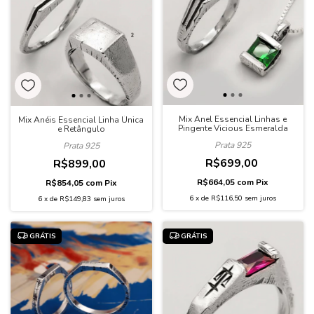
Mix Anel Essencial Linhas e
Mix Anéis Essencial Linha Única
Pingente Vicious Esmeralda
e Retângulo
Prata 925
Prata 925
R$699,00
R$899,00
R$664,05
com
Pix
R$854,05
com
Pix
6
x
de
R$116,50
sem juros
6
x
de
R$149,83
sem juros
GRÁTIS
GRÁTIS