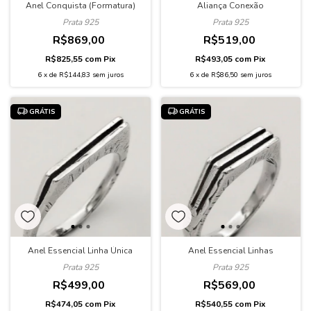
Anel Conquista (Formatura)
Aliança Conexão
Prata 925
Prata 925
R$869,00
R$519,00
R$825,55
com
Pix
R$493,05
com
Pix
6
x
de
R$144,83
sem juros
6
x
de
R$86,50
sem juros
GRÁTIS
GRÁTIS
Anel Essencial Linha Única
Anel Essencial Linhas
Prata 925
Prata 925
R$499,00
R$569,00
R$474,05
com
Pix
R$540,55
com
Pix