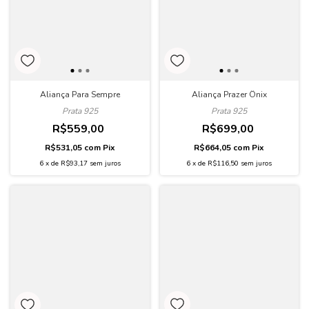
Aliança Prazer Ônix
Aliança Para Sempre
Prata 925
Prata 925
R$699,00
R$559,00
R$664,05
com
Pix
R$531,05
com
Pix
6
x
de
R$116,50
sem juros
6
x
de
R$93,17
sem juros