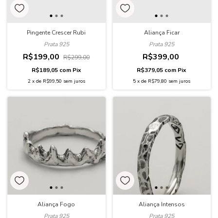
Pingente Crescer Rubi
Aliança Ficar
Prata 925
Prata 925
R$199,00
R$399,00
R$299,00
R$189,05
com
Pix
R$379,05
com
Pix
2
x
de
R$99,50
sem juros
5
x
de
R$79,80
sem juros
Aliança Fogo
Aliança Intensos
Prata 925
Prata 925