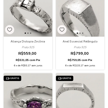
Aliança Distopia Zircônia
Anel Essencial Retângulo
Prata 925
Prata 925
R$559,00
R$799,00
R$531,05
com
Pix
R$759,05
com
Pix
6
x
de
R$93,17
sem juros
6
x
de
R$133,17
sem juros
GRÁTIS
GRÁTIS