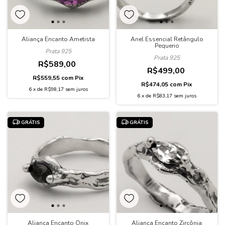
Aliança Encanto Ametista
Anel Essencial Retângulo
Pequeno
Prata 925
Prata 925
R$589,00
R$499,00
R$559,55
com
Pix
R$474,05
com
Pix
6
x
de
R$98,17
sem juros
6
x
de
R$83,17
sem juros
GRÁTIS
GRÁTIS
Aliança Encanto Ônix
Aliança Encanto Zircônia