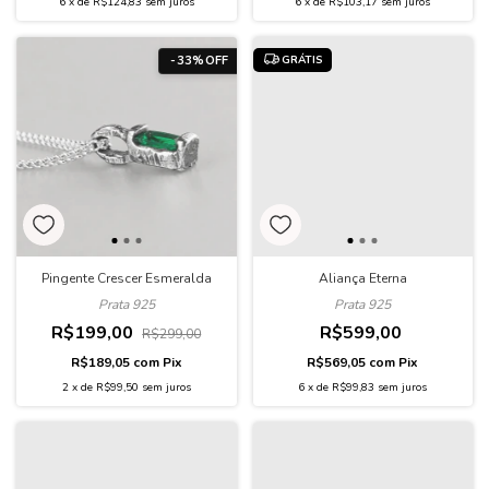
6
x
de
R$124,83
sem juros
6
x
de
R$103,17
sem juros
GRÁTIS
-
33
%
OFF
Aliança Eterna
Pingente Crescer Esmeralda
Prata 925
Prata 925
R$599,00
R$199,00
R$299,00
R$569,05
com
Pix
R$189,05
com
Pix
6
x
de
R$99,83
sem juros
2
x
de
R$99,50
sem juros