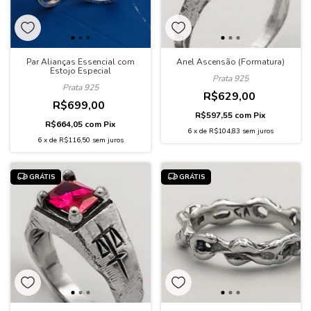
Par Alianças Essencial com
Anel Ascensão (Formatura)
Estojo Especial
Prata 925
Prata 925
R$629,00
R$699,00
R$597,55
com
Pix
R$664,05
com
Pix
6
x
de
R$104,83
sem juros
6
x
de
R$116,50
sem juros
GRÁTIS
GRÁTIS