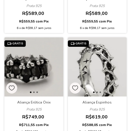
Prata 925
Prata 925
R$589,00
R$589,00
R$559,55
com
Pix
R$559,55
com
Pix
6
x
de
R$98,17
sem juros
6
x
de
R$98,17
sem juros
GRÁTIS
GRÁTIS
Aliança Erótica Ônix
Aliança Espinhos
Prata 925
Prata 925
R$749,00
R$619,00
R$711,55
com
Pix
R$588,05
com
Pix