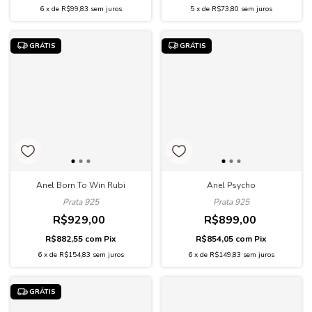
5
x
de
R$73,80
sem juros
6
x
de
R$99,83
sem juros
GRÁTIS
GRÁTIS
Anel Born To Win Rubi
Anel Psycho
Prata 925
Prata 925
R$929,00
R$899,00
R$882,55
com
Pix
R$854,05
com
Pix
6
x
de
R$154,83
sem juros
6
x
de
R$149,83
sem juros
GRÁTIS