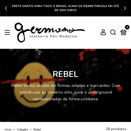
FRETE GRÁTIS PARA TODO O BRASIL ACIMA DE R$499/ PARCELE EM ATÉ
6X SEM JUROS
0
REBEL
Rebel traduz atitude em formas simples e marcantes. Com
referências ao universo emo, punk e underground
reinterpretadas de forma cotidiana.
26 produtos
Início
>
Coleções
>
Rebel