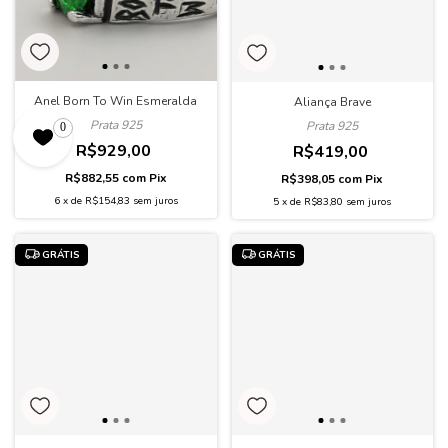
Anel Born To Win Esmeralda
Aliança Brave
Prata 925
Prata 925
0
R$929,00
R$419,00
R$882,55
com
Pix
R$398,05
com
Pix
6
x
de
R$154,83
sem juros
5
x
de
R$83,80
sem juros
GRÁTIS
GRÁTIS