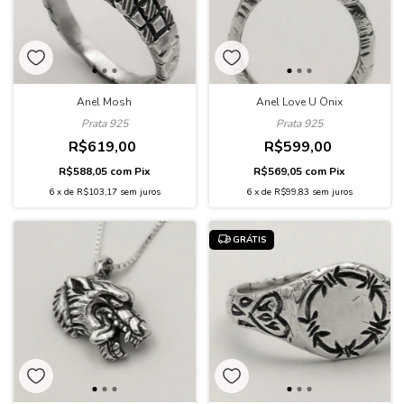
Anel Love U Ônix
Anel Mosh
Prata 925
Prata 925
R$599,00
R$619,00
R$569,05
com
Pix
R$588,05
com
Pix
6
x
de
R$99,83
sem juros
6
x
de
R$103,17
sem juros
GRÁTIS