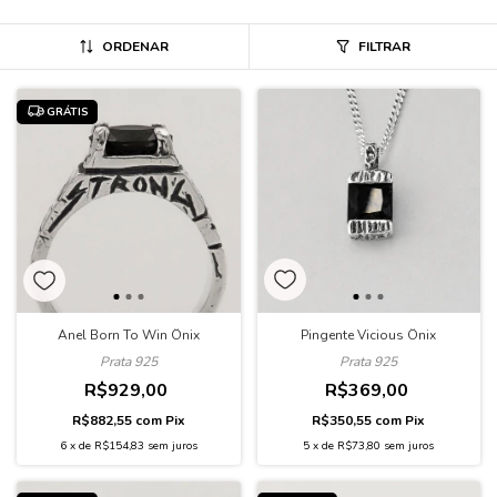
ORDENAR
FILTRAR
GRÁTIS
Pingente Vicious Ônix
Anel Born To Win Ônix
Prata 925
Prata 925
R$369,00
R$929,00
R$350,55
com
Pix
R$882,55
com
Pix
5
x
de
R$73,80
sem juros
6
x
de
R$154,83
sem juros