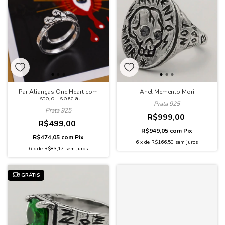
Par Alianças One Heart com
Anel Memento Mori
Estojo Especial
Prata 925
Prata 925
R$999,00
R$499,00
R$949,05
com
Pix
R$474,05
com
Pix
6
x
de
R$166,50
sem juros
6
x
de
R$83,17
sem juros
GRÁTIS