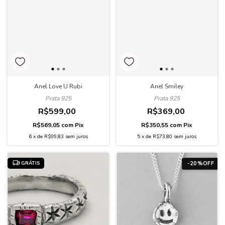
Anel Love U Rubi
Anel Smiley
Prata 925
Prata 925
R$599,00
R$369,00
R$569,05
com
Pix
R$350,55
com
Pix
6
x
de
R$99,83
sem juros
5
x
de
R$73,80
sem juros
GRÁTIS
-
20
%
OFF