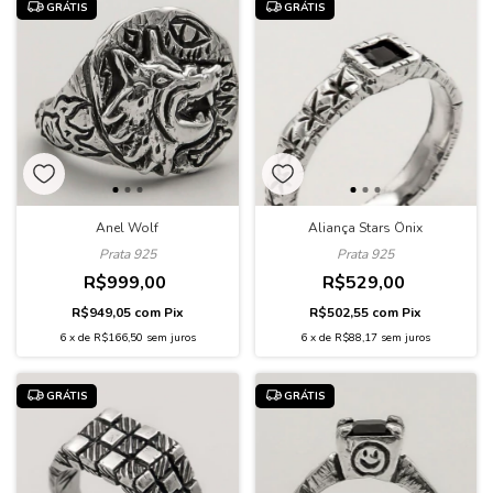
GRÁTIS
GRÁTIS
Anel Wolf
Aliança Stars Ônix
Prata 925
Prata 925
R$999,00
R$529,00
R$949,05
com
Pix
R$502,55
com
Pix
6
x
de
R$166,50
sem juros
6
x
de
R$88,17
sem juros
GRÁTIS
GRÁTIS