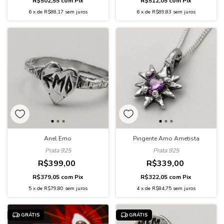
R$502,55
com
Pix
R$512,05
com
Pix
6
x
de
R$88,17
sem juros
6
x
de
R$89,83
sem juros
Anel Emo
Pingente Amo Ametista
Prata 925
Prata 925
R$399,00
R$339,00
R$379,05
com
Pix
R$322,05
com
Pix
5
x
de
R$79,80
sem juros
4
x
de
R$84,75
sem juros
GRÁTIS
GRÁTIS