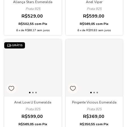
Anel Viper
Aliança Stars Esmeralda
Prata 925
Prata 925
R$599,00
R$529,00
R$569,05
com
Pix
R$502,55
com
Pix
6
x
de
R$99,83
sem juros
6
x
de
R$88,17
sem juros
GRÁTIS
Pingente Vicious Esmeralda
Anel Love U Esmeralda
Prata 925
Prata 925
R$369,00
R$599,00
R$350,55
com
Pix
R$569,05
com
Pix