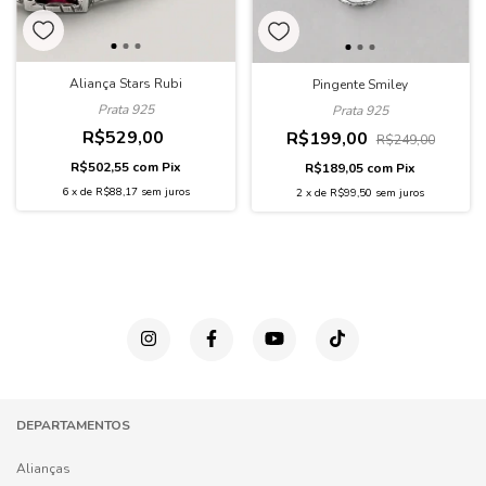
Aliança Stars Rubi
Pingente Smiley
Prata 925
Prata 925
R$529,00
R$199,00
R$249,00
R$502,55
com
Pix
R$189,05
com
Pix
6
x
de
R$88,17
sem juros
2
x
de
R$99,50
sem juros
DEPARTAMENTOS
Alianças