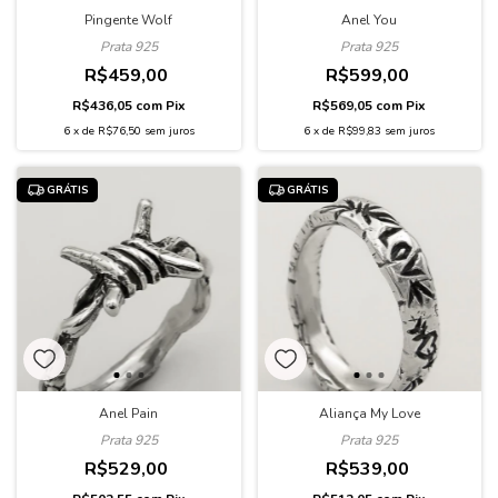
Pingente Wolf
Anel You
Prata 925
Prata 925
R$459,00
R$599,00
R$436,05
com
Pix
R$569,05
com
Pix
6
x
de
R$76,50
sem juros
6
x
de
R$99,83
sem juros
GRÁTIS
GRÁTIS
Anel Pain
Aliança My Love
Prata 925
Prata 925
R$529,00
R$539,00