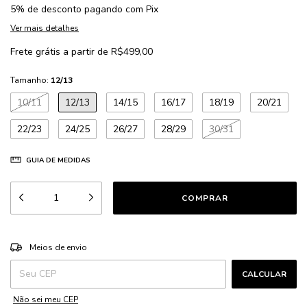
5% de desconto
pagando com Pix
Ver mais detalhes
Frete grátis
a partir de
R$499,00
Tamanho:
12/13
10/11
12/13
14/15
16/17
18/19
20/21
22/23
24/25
26/27
28/29
30/31
GUIA DE MEDIDAS
ALTERAR CEP
Entregas para o CEP:
Meios de envio
CALCULAR
Não sei meu CEP