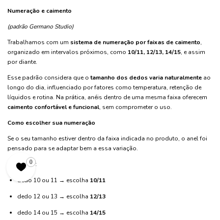
Numeração e caimento
(padrão Germano Studio)
Trabalhamos com um
sistema de numeração por faixas de caimento
,
organizado em intervalos próximos, como
10/11, 12/13, 14/15
, e assim
por diante.
Esse padrão considera que o
tamanho dos dedos varia naturalmente
ao
longo do dia, influenciado por fatores como temperatura, retenção de
líquidos e rotina. Na prática, anéis dentro de uma mesma faixa oferecem
caimento confortável e funcional
, sem comprometer o uso.
Como escolher sua numeração
Se o seu tamanho estiver dentro da faixa indicada no produto, o anel foi
pensado para se adaptar bem a essa variação.
0
Exemplos:
dedo 10 ou 11 → escolha
10/11
dedo 12 ou 13 → escolha
12/13
dedo 14 ou 15 → escolha
14/15