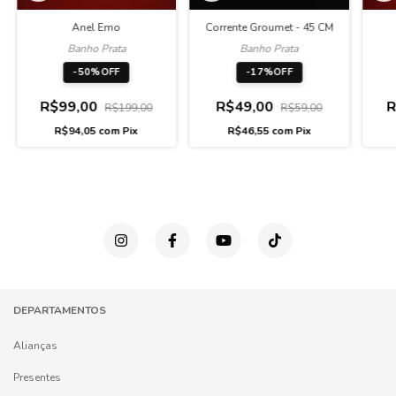
Anel Emo
Corrente Groumet - 45 CM
Banho Prata
Banho Prata
-
50
%
OFF
-
17
%
OFF
R$99,00
R$49,00
R
R$199,00
R$59,00
R$94,05
com
Pix
R$46,55
com
Pix
DEPARTAMENTOS
Alianças
Presentes