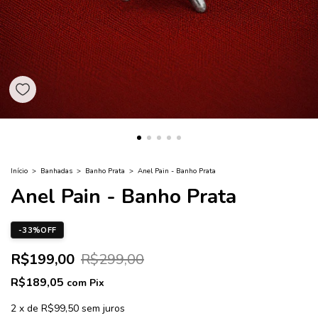
Início
>
Banhadas
>
Banho Prata
>
Anel Pain - Banho Prata
Anel Pain - Banho Prata
-
33
%
OFF
R$199,00
R$299,00
R$189,05
com
Pix
2
x
de
R$99,50
sem juros