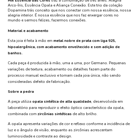
Mix Essência das Cores
traz a combinação de três anéis: Alegria
Arco-Íris, Essência Opala e Aliança Conexão. Este trio da coleção
Dopamina trás conceito que nos conectar com nossa essência, nossa
alegria interior. É nossa essência que nos faz enxergar cores no
mundo e sermos felizes, fazermos conexões.
Material e acabamento
Esta joia é feita à mão em
metal nobre de prata com liga 925,
hipoalergênica, com acabamento envelhecido e sem adição de
banhos.
Cada peça é produzida à mão, uma a uma, por Germano. Pequenas
variações de textura, acabamento ou detalhes fazem parte do
processo manual exclusivo e tornam cada joia única, não sendo
consideradas defeito de fabricação.
Sobre a pedra
A peça utiliza
opala sintética de alta qualidade
, desenvolvida em
laboratório para reproduzir o efeito óptico característico da opala,
combinada com
zircônias sintéticas
de alto brilho.
A opala apresenta variações de cor e reflexo conforme a incidência de
luz e o ângulo de visão, enquanto as zircônias acrescentam
luminosidade e contraste ao design.