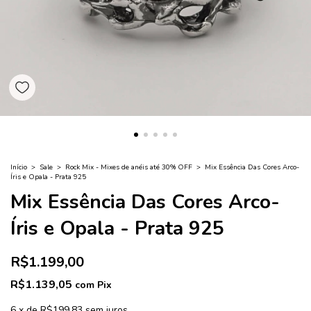
Início
>
Sale
>
Rock Mix - Mixes de anéis até 30% OFF
>
Mix Essência Das Cores Arco-
Íris e Opala - Prata 925
Mix Essência Das Cores Arco-
Íris e Opala - Prata 925
R$1.199,00
R$1.139,05
com
Pix
6
x
de
R$199,83
sem juros