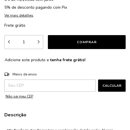
5% de desconto
pagando com Pix
Ver mais detalhes
Frete grátis
Adicione este produto e
tenha frete grátis!
ALTERAR CEP
Entregas para o CEP:
Meios de envio
CALCULAR
Não sei meu CEP
Descrição