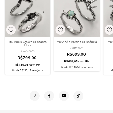
Mix Anéis Crown e Encanto
Mix Anéis Alegria e Essência
Mix
Ônix
Prata 925
Prata 925
R$699,00
R$799,00
R$664,05
com
Pix
R$759,05
com
Pix
6
x
de
R$116,50
sem juros
6
x
de
R$133,17
sem juros
6