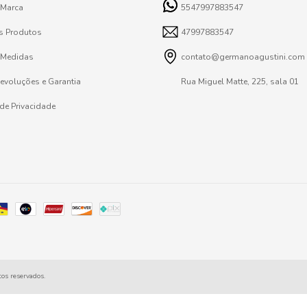
 Marca
5547997883547
s Produtos
47997883547
 Medidas
contato@germanoagustini.com
Devoluções e Garantia
Rua Miguel Matte, 225, sala 01
 de Privacidade
os reservados.