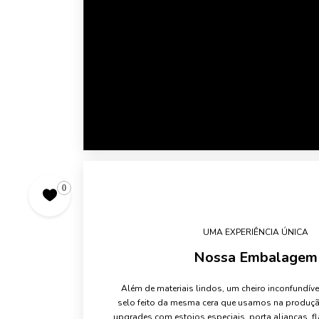
0
UMA EXPERIÊNCIA ÚNICA
Nossa Embalagem
Além de materiais lindos, um cheiro inconfundív
selo feito da mesma cera que usamos na produçã
upgrades com estojos especiais, porta alianças, fl