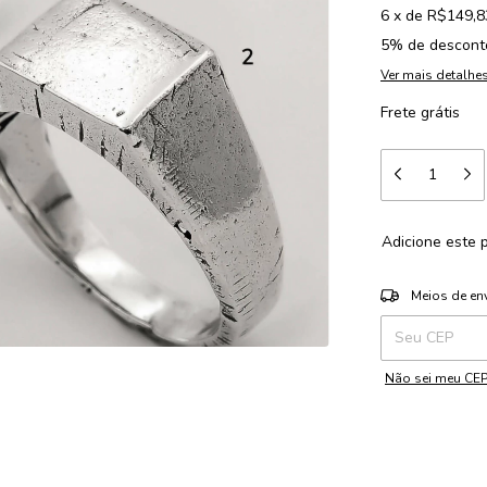
6
x
de
R$149,8
5% de descont
Ver mais detalhe
Frete grátis
Adicione este 
Entregas para o 
Meios de en
Não sei meu CE