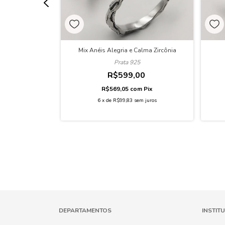
Eu Zircônia
Mix Anéis Alegria e Calma Zircônia
Prata 925
00
R$599,00
m
Pix
R$569,05
com
Pix
em juros
6
x
de
R$99,83
sem juros
DEPARTAMENTOS
INSTIT