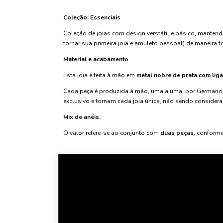
Coleção: Essenciais
Coleção de joias com design verstátil e básico, manten
tornar sua primeira joia e amuleto pessoal) de maneira for
Material e acabamento
Esta joia é feita à mão em
metal nobre de prata com lig
Cada peça é produzida à mão, uma a uma, por Germano.
exclusivo e tornam cada joia única, não sendo considera
Mix de anéis.
O valor refere-se ao conjunto com
duas peças
, conform