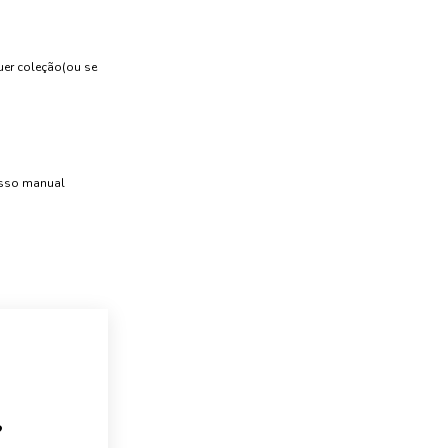
uer coleção(ou se
esso manual
?