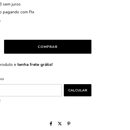
3
sem juros
o
pagando com Pix
s
produto e
tenha frete grátis!
ALTERAR CEP
CEP:
vio
CALCULAR
P