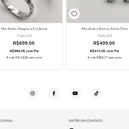
Mix Anéis Alegria e Essência
Mix Anel e Brinco Alma Ônix
Prata 925
Prata 925
R$699,00
R$499,00
R$664,05
com
Pix
R$474,05
com
Pix
6
x
de
R$116,50
sem juros
6
x
de
R$83,17
sem juros
UCIONAL
ENTRE EM CONTATO