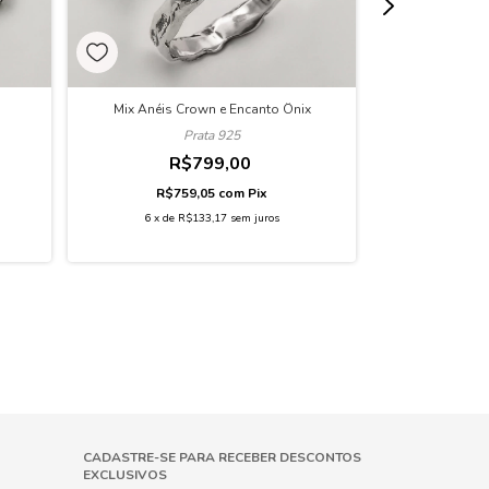
Mix Anéis Crown e Encanto Ônix
Mix Anel e B
Prata 925
R$799,00
R
R$759,05
com
Pix
R$8
6
x
de
R$133,17
sem juros
6
x
de
R
CADASTRE-SE PARA RECEBER DESCONTOS
EXCLUSIVOS