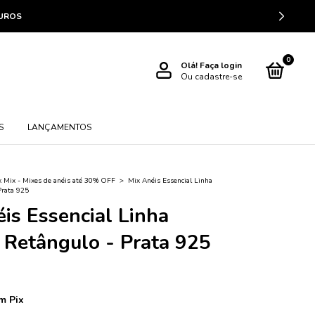
JUROS
0
Olá!
Faça login
Ou cadastre-se
S
LANÇAMENTOS
k Mix - Mixes de anéis até 30% OFF
>
Mix Anéis Essencial Linha
Prata 925
is Essencial Linha
 Retângulo - Prata 925
m
Pix