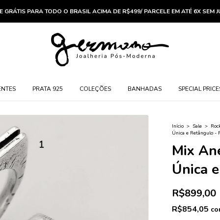
E GRÁTIS PARA TODO O BRASIL ACIMA DE R$499/ PARCELE EM ATÉ 6X SEM 
ENTES
PRATA 925
COLEÇÕES
BANHADAS
SPECIAL PRICE
Início
>
Sale
>
Roc
Única e Retângulo - 
Mix Ané
Única e
R$899,00
R$854,05
co