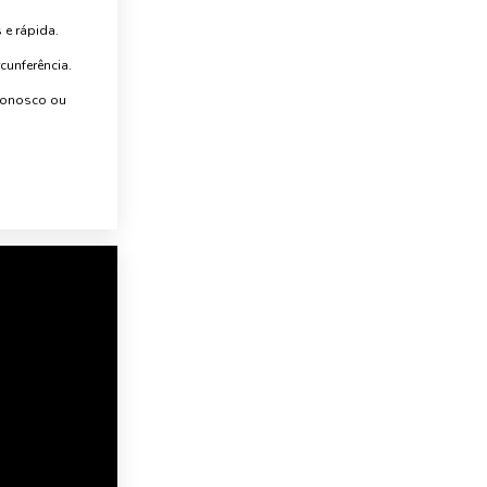
 e rápida.
unferência.
 conosco ou