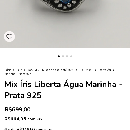
Início
>
Sale
>
Rock Mix - Mixes de anéis até 30% OFF
>
Mix Íris Liberta Água
Marinha - Prata 925
Mix Íris Liberta Água Marinha -
Prata 925
R$699,00
R$664,05
com
Pix
6
x
de
R$116,50
sem juros