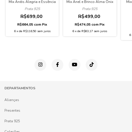
Mix Anéis Alegria e Essência
Mix Anel e Brinco Alma Ônix
Mix
Prata 925
Prata 925
R$699,00
R$499,00
R$664,05
com
Pix
R$474,05
com
Pix
6
x
de
R$116,50
sem juros
6
x
de
R$83,17
sem juros
6
DEPARTAMENTOS
Alianças
Presentes
Prata 925
Coleções