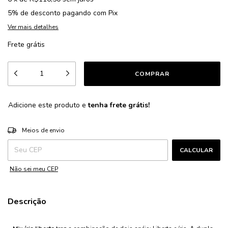
5% de desconto
pagando com Pix
Ver mais detalhes
Frete grátis
Adicione este produto e
tenha frete grátis!
ALTERAR CEP
Entregas para o CEP:
Meios de envio
CALCULAR
Não sei meu CEP
Descrição