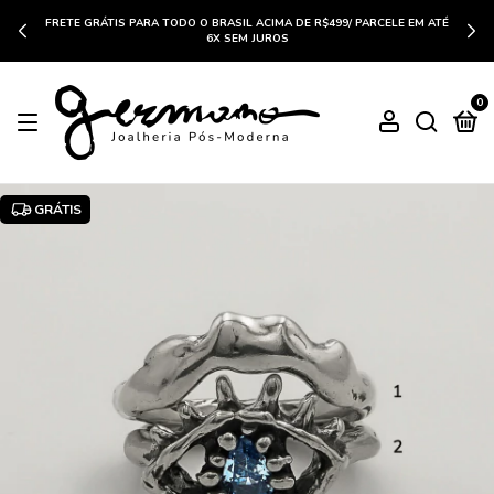
FRETE GRÁTIS PARA TODO O BRASIL ACIMA DE R$499/ PARCELE EM ATÉ
6X SEM JUROS
0
GRÁTIS