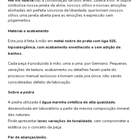
Mix íris liberta
traz a combinação de dois anéis: Liberta e íris. A dupla
simboliza nossa janela da alma, nossos olhos e nossas emoções
alinhadas em perfeita sincronia de liberdade, que tornam nossos
olhos uma janela aberta para as emoções e expressão sem
julgamentos.
Material e acabamento
Esta joia é feita à mão em
metal nobre de prata com liga 925,
hipoalergênica, com acabamento envelhecido e sem adição de
banhos.
Cada peça é produzida à mão, uma a uma, por Germano. Pequenas
variações de textura, acabamento ou detalhes fazem parte do
processo manual exclusivo e tornam cada joia única, não sendo
consideradas defeito de fabricação.
Sobre a pedra
A pedra utilizada é
água marinha sintética de alta qualidade
,
desenvolvida em laboratório a partir da mesma composição mineral
das naturais.
Pode apresentar
leves variações de tonalidade
, sem comprometer a
estética ou o conceito da peça.
Par de alianças/anéis.