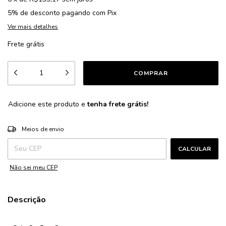
5% de desconto
pagando com Pix
Ver mais detalhes
Frete grátis
Adicione este produto e
tenha frete grátis!
ALTERAR CEP
Entregas para o CEP:
Meios de envio
CALCULAR
Não sei meu CEP
Descrição