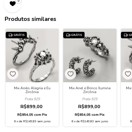
0
Produtos similares
GRÁTIS
GRÁTIS
G
Mix Anéis Alegria e Eu
Mix Anel e Brinco Ilumina
Mix
Zircônia
Zircônia
Prata 925
Prata 925
R$899,00
R$899,00
R$854,05
com
Pix
R$854,05
com
Pix
6
x
de
R$149,83
sem juros
6
x
de
R$149,83
sem juros
6