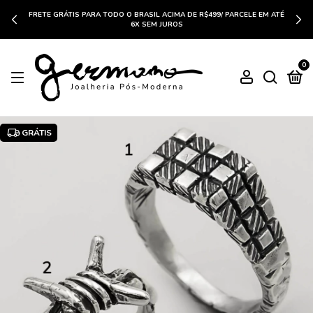
FRETE GRÁTIS PARA TODO O BRASIL ACIMA DE R$499/ PARCELE EM ATÉ
6X SEM JUROS
0
GRÁTIS