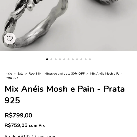
Início
>
Sale
>
Rock Mix - Mixes de anéis até 30% OFF
>
Mix Anéis Mosh e Pain -
Prata 925
Mix Anéis Mosh e Pain - Prata
925
R$799,00
R$759,05
com
Pix
6
x
de
R$133,17
sem juros