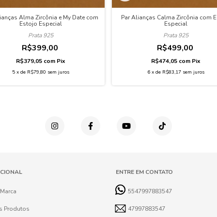
lianças Alma Zircônia e My Date com
Par Alianças Calma Zircônia com E
Estojo Especial
Especial
Prata 925
Prata 925
R$399,00
R$499,00
R$379,05
com
Pix
R$474,05
com
Pix
5
x
de
R$79,80
sem juros
6
x
de
R$83,17
sem juros
UCIONAL
ENTRE EM CONTATO
 Marca
5547997883547
s Produtos
47997883547