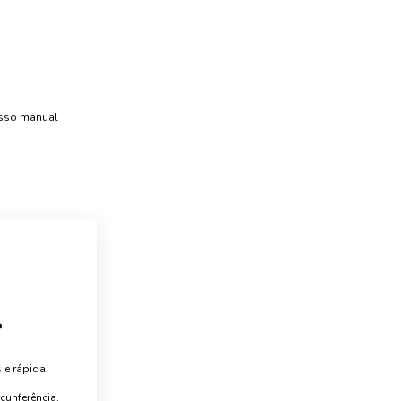
esso manual
?
 e rápida.
unferência.