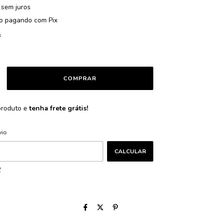
sem juros
o
pagando com Pix
s
produto e
tenha frete grátis!
ALTERAR CEP
CEP:
vio
CALCULAR
P