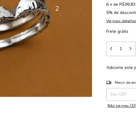
6
x
de
R$99,83
5% de descont
Ver mais detalhe
Frete grátis
Adicione este 
Entregas para o 
Meios de en
Não sei meu CE