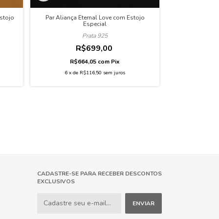
stojo
Par Aliança Eternal Love com Estojo
Par Alianças Co
Especial
Prata 925
R
R$699,00
R$7
R$664,05
com
Pix
6
x
de
R
6
x
de
R$116,50
sem juros
CADASTRE-SE PARA RECEBER DESCONTOS
EXCLUSIVOS