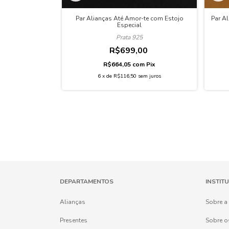
stojo Especial
Par Alianças Até Amor-te com Estojo
Par A
Especial
Prata 925
00
R$699,00
m
Pix
R$664,05
com
Pix
em juros
6
x
de
R$116,50
sem juros
DEPARTAMENTOS
INSTIT
Alianças
Sobre a
Presentes
Sobre o