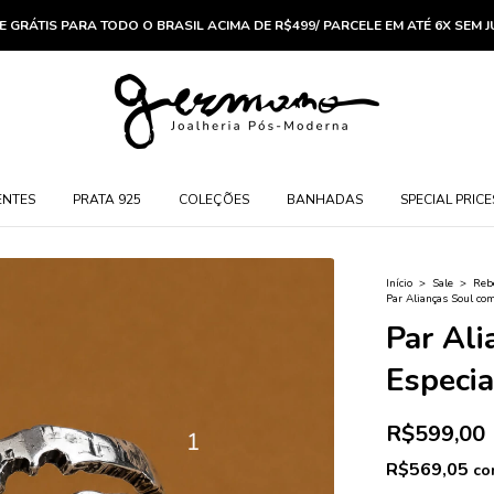
E GRÁTIS PARA TODO O BRASIL ACIMA DE R$499/ PARCELE EM ATÉ 6X SEM 
ENTES
PRATA 925
COLEÇÕES
BANHADAS
SPECIAL PRICE
Início
>
Sale
>
Rebe
Par Alianças Soul com
Par Ali
Especia
R$599,00
R$569,05
co