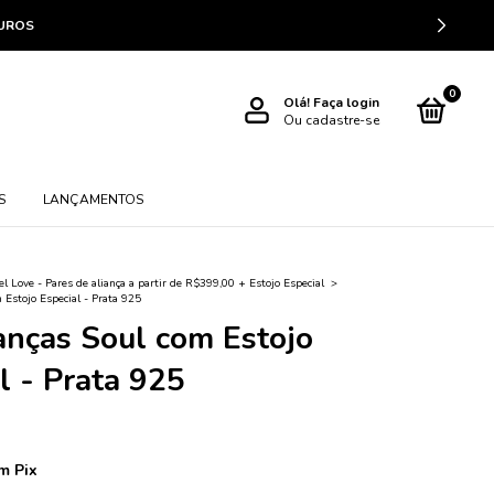
JUROS
0
Olá!
Faça login
Ou cadastre-se
S
LANÇAMENTOS
l Love - Pares de aliança a partir de R$399,00 + Estojo Especial
>
 Estojo Especial - Prata 925
anças Soul com Estojo
l - Prata 925
m
Pix