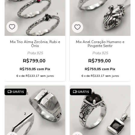
Mix Trio Alma Zircônia, Rubi e
Mix Anel Coração Humano e
Ônix
Pingente Sentir
Prata 925
Prata 925
R$799,00
R$799,00
R$759,05
com
Pix
R$759,05
com
Pix
6
x
de
R$133,17
sem juros
6
x
de
R$133,17
sem juros
GRÁTIS
GRÁTIS