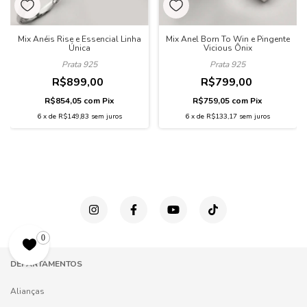
Mix Anéis Rise e Essencial Linha
Mix Anel Born To Win e Pingente
Única
Vicious Ônix
Prata 925
Prata 925
R$899,00
R$799,00
R$854,05
com
Pix
R$759,05
com
Pix
6
x
de
R$149,83
sem juros
6
x
de
R$133,17
sem juros
0
DEPARTAMENTOS
Alianças