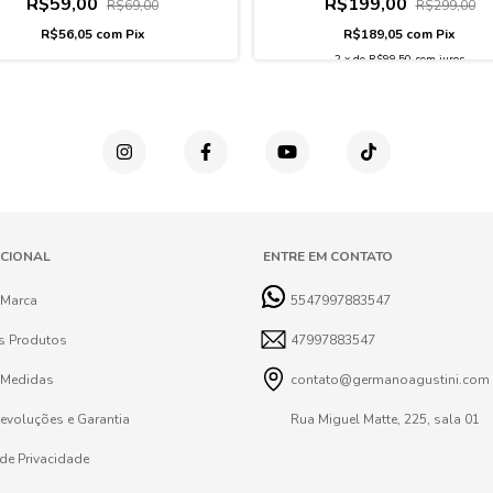
R$59,00
R$199,00
R$69,00
R$299,00
R$56,05
com
Pix
R$189,05
com
Pix
2
x
de
R$99,50
sem juros
UCIONAL
ENTRE EM CONTATO
 Marca
5547997883547
s Produtos
47997883547
 Medidas
contato@germanoagustini.com
Devoluções e Garantia
Rua Miguel Matte, 225, sala 01
 de Privacidade