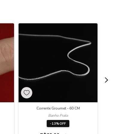
Corrente Groumet - 60 CM
Banho Prata
B
-
13
%
OFF