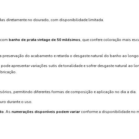
das diretamente no dourado, com disponibilidade limitada.
a com
banho de prata vintage de 50 milésimos
, que confere coloração mais esc
 na preservação do acabamento e retarda o desgaste natural do banho ao longo
o pode apresentar variações sutis de tonalidade e sofrer desgaste natural ao l
abricação.
órios, permitindo diferentes formas de composição e aplicação no dia a dia.
guro durante o uso.
do
. As
numerações disponíveis podem variar
conforme a disponibilidade no