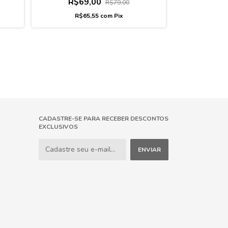
R$69,00
R$79,00
R$19
R$65,55
com
Pix
R$1
2
x
de
CADASTRE-SE PARA RECEBER DESCONTOS
EXCLUSIVOS