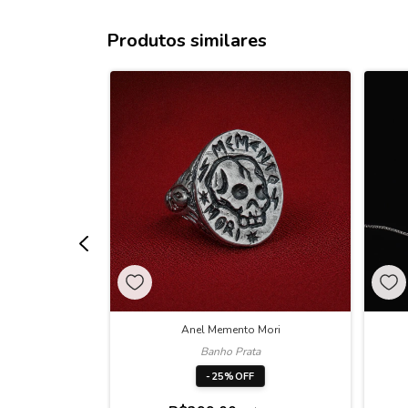
Produtos similares
ey
Anel Memento Mori
ta
Banho Prata
F
-
25
%
OFF