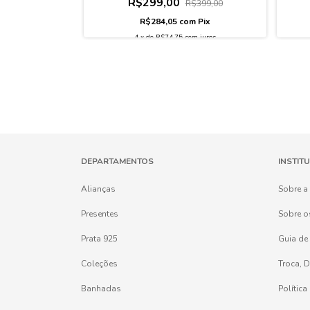
R$299,00
199,00
R$399,00
m
Pix
R$284,05
com
Pix
4
x
de
R$74,75
sem juros
DEPARTAMENTOS
INSTIT
Alianças
Sobre a
Presentes
Sobre o
Prata 925
Guia de
Coleções
Troca, 
Banhadas
Política