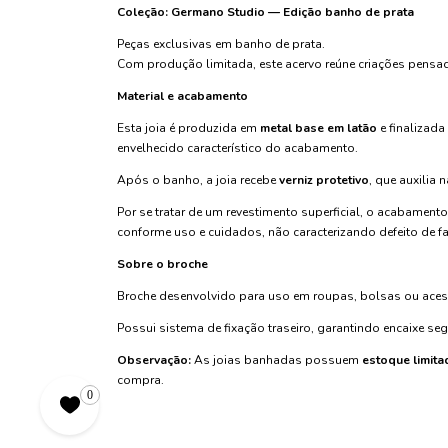
Coleção: Germano Studio — Edição banho de prata
Peças exclusivas em banho de prata.
Com produção limitada, este acervo reúne criações pensa
Material e acabamento
Esta joia é produzida em
metal base em latão
e finalizad
envelhecido característico do acabamento.
Após o banho, a joia recebe
verniz protetivo
, que auxilia
Por se tratar de um revestimento superficial, o acabament
conforme uso e cuidados, não caracterizando defeito de f
Sobre o broche
Broche desenvolvido para uso em roupas, bolsas ou acess
Possui sistema de fixação traseiro, garantindo encaixe se
Observação:
As joias banhadas possuem
estoque limita
compra.
0