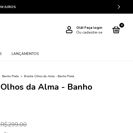
JUROS
0
Olá!
Faça login
Ou cadastre-se
S
LANÇAMENTOS
>
Banho Prata
>
Broche Olhos da Alma - Banho Prata
 Olhos da Alma - Banho
R$299,00