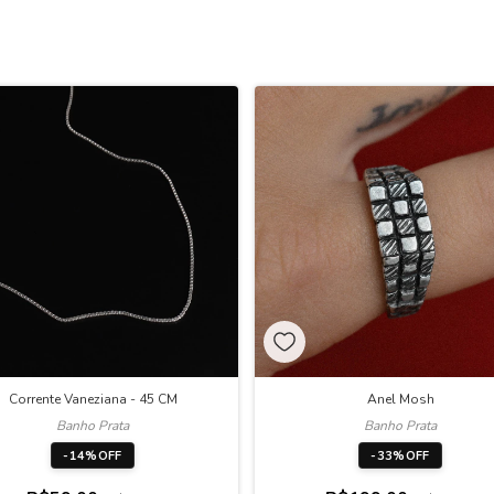
Corrente Vaneziana - 45 CM
Anel Mosh
Banho Prata
Banho Prata
-
14
%
OFF
-
33
%
OFF