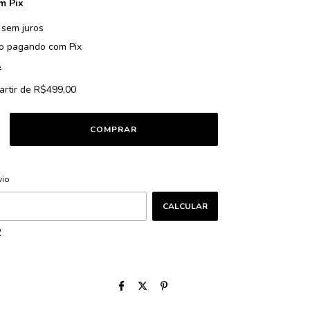
m
Pix
sem juros
o
pagando com Pix
s
artir de
R$499,00
ALTERAR CEP
CEP:
vio
CALCULAR
P