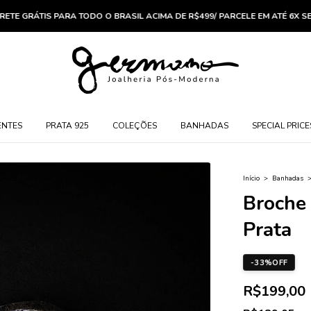
E GRÁTIS PARA TODO O BRASIL ACIMA DE R$499/ PARCELE EM ATÉ 6X SEM 
ENTES
PRATA 925
COLEÇÕES
BANHADAS
SPECIAL PRICE
Início
>
Banhadas
Broche
Prata
-
33
%
OFF
R$199,00