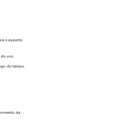
ura e aspecto
 do uso.
ongo do tempo,
 momento da