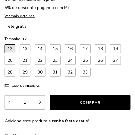
5% de desconto
pagando com Pix
Ver mais detalhes
Frete grátis
Tamanho:
12
12
13
14
15
16
17
18
19
20
21
22
23
24
25
26
27
28
29
30
31
32
33
GUIA DE MEDIDAS
Adicione este produto e
tenha frete grátis!
ALTERAR CEP
Entregas para o CEP: