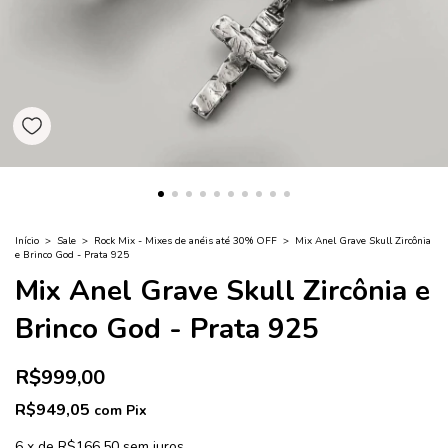
Início
>
Sale
>
Rock Mix - Mixes de anéis até 30% OFF
>
Mix Anel Grave Skull Zircônia
e Brinco God - Prata 925
Mix Anel Grave Skull Zircônia e
Brinco God - Prata 925
R$999,00
R$949,05
com
Pix
6
x
de
R$166,50
sem juros