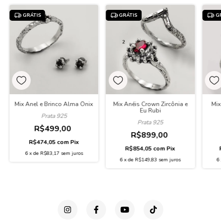
GRÁTIS
GRÁTIS
G
Mix Anel e Brinco Alma Ônix
Mix Anéis Crown Zircônia e
Mix
Eu Rubi
Prata 925
Prata 925
R$499,00
R$899,00
R$474,05
com
Pix
R$854,05
com
Pix
6
x
de
R$83,17
sem juros
6
x
de
R$149,83
sem juros
6