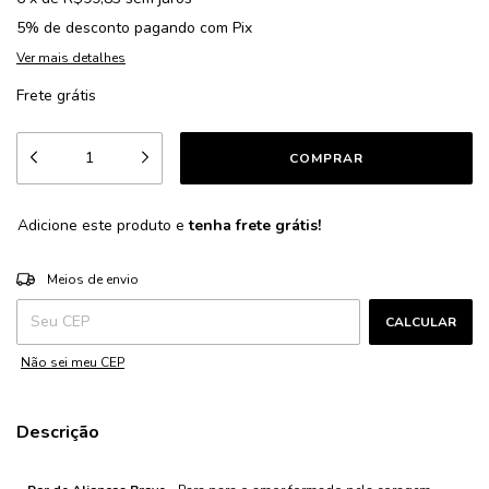
5% de desconto
pagando com Pix
Ver mais detalhes
Frete grátis
Adicione este produto e
tenha frete grátis!
ALTERAR CEP
Entregas para o CEP:
Meios de envio
CALCULAR
Não sei meu CEP
Descrição