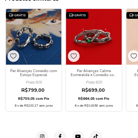
GRÁTIS
GRÁTIS
G
Par Alianças Conexão com
Par Alianças Calma
Estojo Especial
Esmeralda e Conexão com
E
Estojo Especial
Prata 925
Prata 925
R$799,00
R$699,00
R$759,05
com
Pix
R$664,05
com
Pix
6
x
de
R$133,17
sem juros
6
x
de
R$116,50
sem juros
6