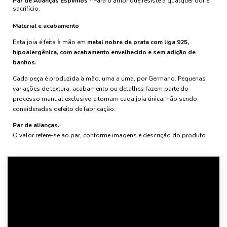
Par de Alianças Espinhos
- Para o amor que resiste à qualquer dor e
sacrifício.
Material e acabamento
Esta joia é feita à mão em
metal nobre de prata com liga 925,
hipoalergênica, com acabamento envelhecido e sem adição de
banhos.
Cada peça é produzida à mão, uma a uma, por Germano. Pequenas
variações de textura, acabamento ou detalhes fazem parte do
processo manual exclusivo e tornam cada joia única, não sendo
consideradas defeito de fabricação.
Par de alianças.
O valor refere-se ao par, conforme imagens e descrição do produto.