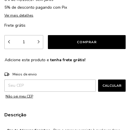
5% de desconto
pagando com Pix
Ver mais detalhes
Frete grátis
Adicione este produto e
tenha frete grátis!
ALTERAR CEP
Entregas para o CEP:
Meios de envio
CALCULAR
Não sei meu CEP
Descrição