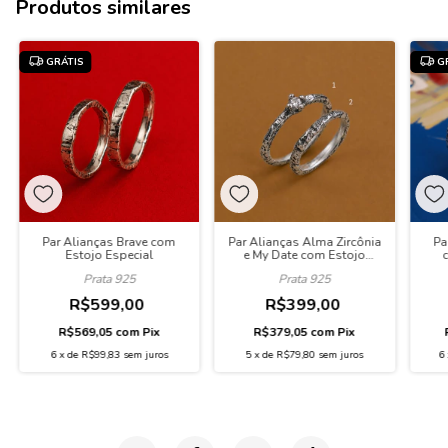
Produtos similares
GRÁTIS
G
Par Alianças Brave com
Par Alianças Alma Zircônia
Pa
Estojo Especial
e My Date com Estojo
Especial
Prata 925
Prata 925
R$599,00
R$399,00
R$569,05
com
Pix
R$379,05
com
Pix
6
x
de
R$99,83
sem juros
5
x
de
R$79,80
sem juros
6