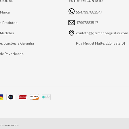
UCIONAL
ENTRE EM CONTATO
 Marca
5547997883547
s Produtos
47997883547
 Medidas
contato@germanoagustini.com
Devoluções e Garantia
Rua Miguel Matte, 225, sala 01
 de Privacidade
os reservados.