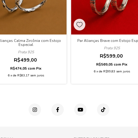
Alianças Calma Zircônia com Estojo
Par Alianças Brave com Estojo Esp
Especial
Prata 925
Prata 925
R$599,00
R$499,00
R$569,05
com
Pix
R$474,05
com
Pix
6
x
de
R$99,83
sem juros
6
x
de
R$83,17
sem juros