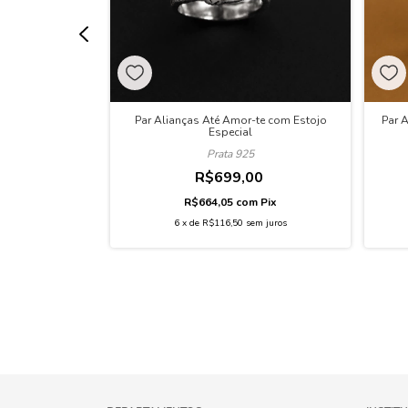
ia e My Date com
Par Alianças Até Amor-te com Estojo
Par 
cial
Especial
Prata 925
00
R$699,00
m
Pix
R$664,05
com
Pix
m juros
6
x
de
R$116,50
sem juros