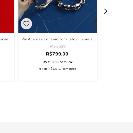
ecial
Par Alianças Conexão com Estojo Especial
Par Alianças Ca
Prata 925
R$799,00
R
R$759,05
com
Pix
R$4
6
x
de
R$133,17
sem juros
6
x
de