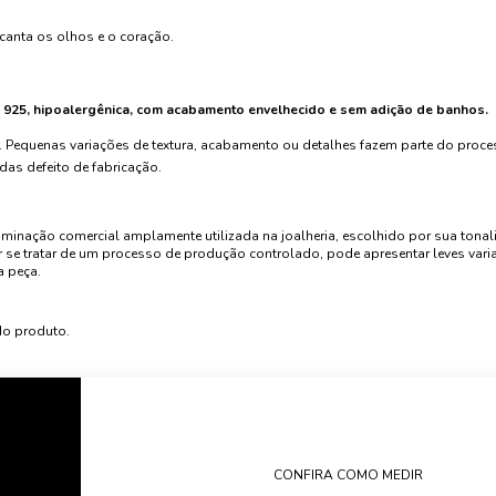
canta os olhos e o coração.
a 925, hipoalergênica, com acabamento envelhecido e sem adição de banhos.
 Pequenas variações de textura, acabamento ou detalhes fazem parte do proc
das defeito de fabricação.
nominação comercial amplamente utilizada na joalheria, escolhido por sua tonal
r se tratar de um processo de produção controlado, pode apresentar leves vari
a peça.
do produto.
CONFIRA COMO MEDIR