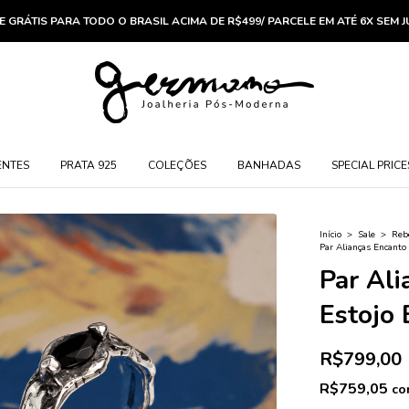
E GRÁTIS PARA TODO O BRASIL ACIMA DE R$499/ PARCELE EM ATÉ 6X SEM 
ENTES
PRATA 925
COLEÇÕES
BANHADAS
SPECIAL PRICE
Início
>
Sale
>
Rebe
Par Alianças Encanto
Par Al
Estojo 
R$799,00
R$759,05
co