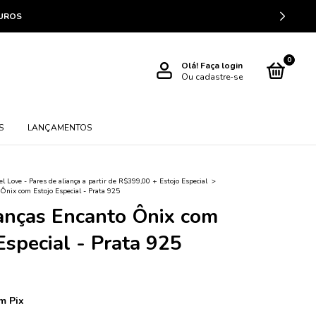
JUROS
0
Olá!
Faça login
Ou cadastre-se
S
LANÇAMENTOS
l Love - Pares de aliança a partir de R$399,00 + Estojo Especial
>
 Ônix com Estojo Especial - Prata 925
ianças Encanto Ônix com
Especial - Prata 925
m
Pix