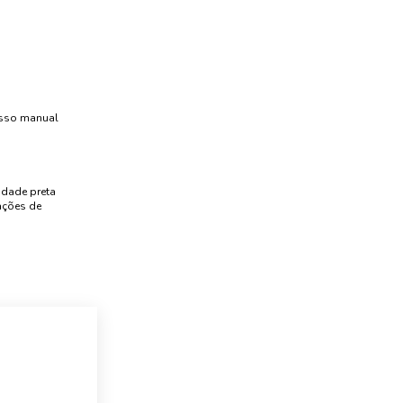
esso manual
idade preta
ações de