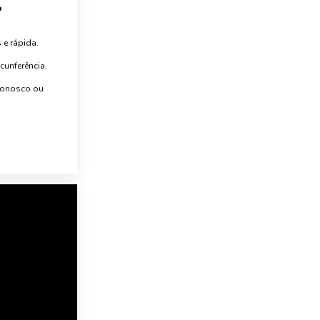
?
 e rápida.
unferência.
 conosco ou