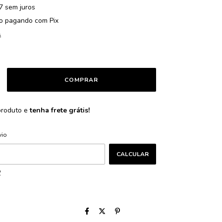
7
sem juros
o
pagando com Pix
s
produto e
tenha frete grátis!
ALTERAR CEP
CEP:
vio
CALCULAR
P