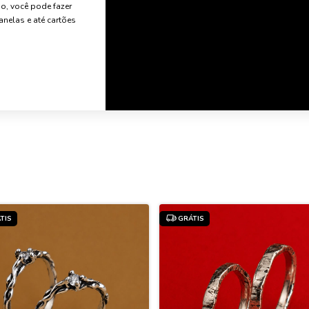
o, você pode fazer
anelas e até cartões
TIS
GRÁTIS