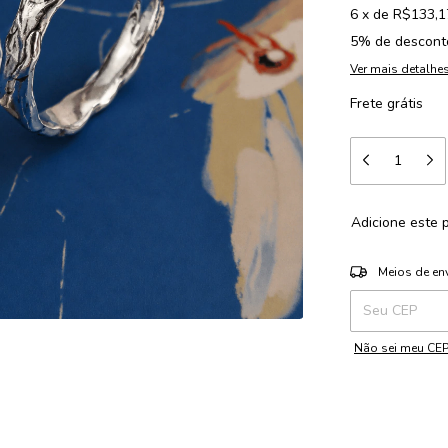
6
x
de
R$133,1
5% de descont
Ver mais detalhe
Frete grátis
Adicione este 
Entregas para o 
Meios de en
Não sei meu CE